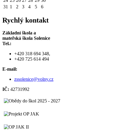
24
25
26
27
28
29
30
31
1
2
3
4
5
6
Rychlý kontakt
Základní škola a
mateřská škola Solenice
Tel.:
+420 318 694 348,
+420 725 614 494
E-mail:
zssolenice@volny.cz
IČ:
42731992