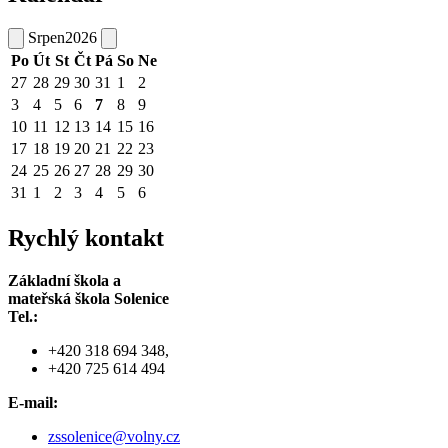
Srpen
2026
Po
Út
St
Čt
Pá
So
Ne
27
28
29
30
31
1
2
3
4
5
6
7
8
9
10
11
12
13
14
15
16
17
18
19
20
21
22
23
24
25
26
27
28
29
30
31
1
2
3
4
5
6
Rychlý kontakt
Základní škola a
mateřská škola Solenice
Tel.:
+420 318 694 348,
+420 725 614 494
E-mail:
zssolenice@volny.cz